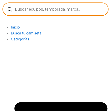
Búsqueda
Ir
de
al
productos
contenido
Inicio
Busca tu camiseta
Categorías