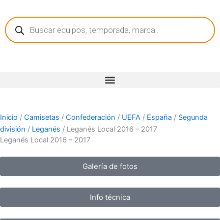
Ir
Búsqueda
al
de
contenido
productos
Inicio
/
Camisetas
/
Confederación
/
UEFA
/
España
/
Segunda
división
/
Leganés
/ Leganés Local 2016 – 2017
Leganés Local 2016 – 2017
Galería de fotos
Info técnica