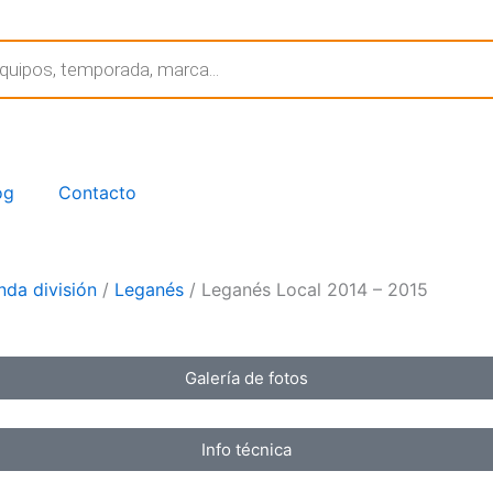
og
Contacto
da división
/
Leganés
/ Leganés Local 2014 – 2015
Galería de fotos
Info técnica