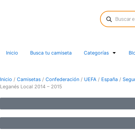
Ir
Búsqueda
al
de
contenido
productos
Inicio
Busca tu camiseta
Categorías
Bl
Inicio
/
Camisetas
/
Confederación
/
UEFA
/
España
/
Segun
Leganés Local 2014 – 2015