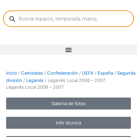
Ir
Búsqueda
al
de
contenido
productos
Inicio
/
Camisetas
/
Confederación
/
UEFA
/
España
/
Segunda
división
/
Leganés
/ Leganés Local 2006 – 2007
Leganés Local 2006 – 2007
Galería de fotos
Info técnica