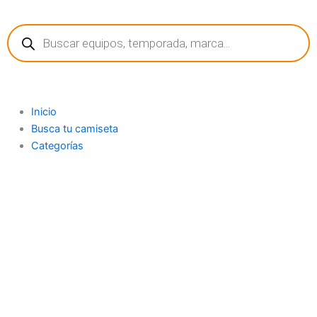
Ir
Búsqueda
al
de
contenido
productos
Inicio
Busca tu camiseta
Categorías