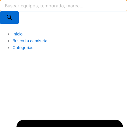
Búsqueda
Ir
de
al
productos
contenido
Inicio
Busca tu camiseta
Categorías