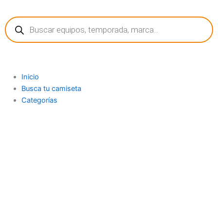
Ir
Búsqueda
al
de
contenido
productos
Inicio
Busca tu camiseta
Categorías