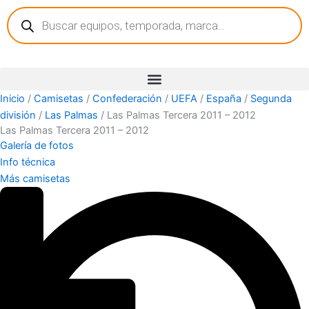
Búsqueda
Ir
de
al
productos
contenido
Inicio
/
Camisetas
/
Confederación
/
UEFA
/
España
/
Segunda
división
/
Las Palmas
/ Las Palmas Tercera 2011 – 2012
Las Palmas Tercera 2011 – 2012
Galería de fotos
Info técnica
Más camisetas