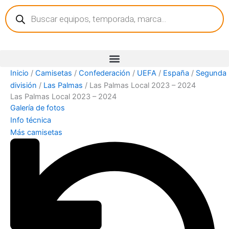
Búsqueda
Ir
de
al
productos
contenido
Inicio
/
Camisetas
/
Confederación
/
UEFA
/
España
/
Segunda
división
/
Las Palmas
/ Las Palmas Local 2023 – 2024
Las Palmas Local 2023 – 2024
Galería de fotos
Info técnica
Más camisetas