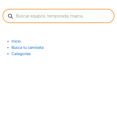
Ir
Búsqueda
al
de
contenido
productos
Inicio
Busca tu camiseta
Categorías