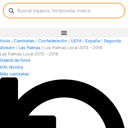
Búsqueda
Ir
de
al
productos
contenido
Inicio
/
Camisetas
/
Confederación
/
UEFA
/
España
/
Segunda
división
/
Las Palmas
/ Las Palmas Local 2015 – 2016
Las Palmas Local 2015 – 2016
Galería de fotos
Info técnica
Más camisetas