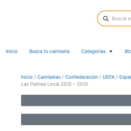
Ir
Búsqueda
al
de
contenido
productos
Inicio
Busca tu camiseta
Categorías
Bl
Inicio
/
Camisetas
/
Confederación
/
UEFA
/
Espa
Las Palmas Local 2012 – 2013