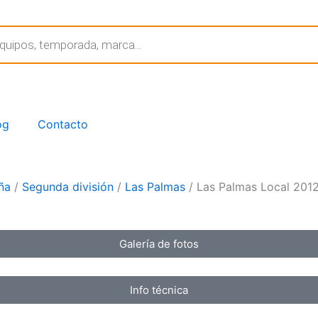
og
Contacto
ña
/
Segunda división
/
Las Palmas
/ Las Palmas Local 201
Galería de fotos
Info técnica