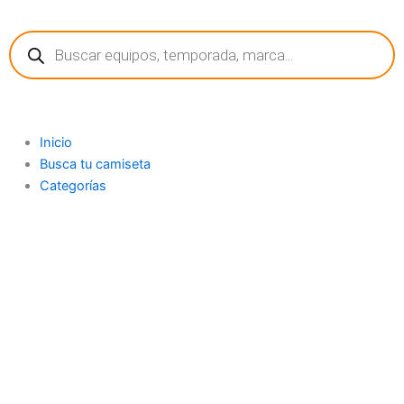
Ir
Búsqueda
al
de
contenido
productos
Inicio
Busca tu camiseta
Categorías