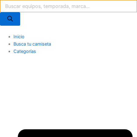
Búsqueda
Ir
de
al
productos
contenido
Inicio
Busca tu camiseta
Categorías