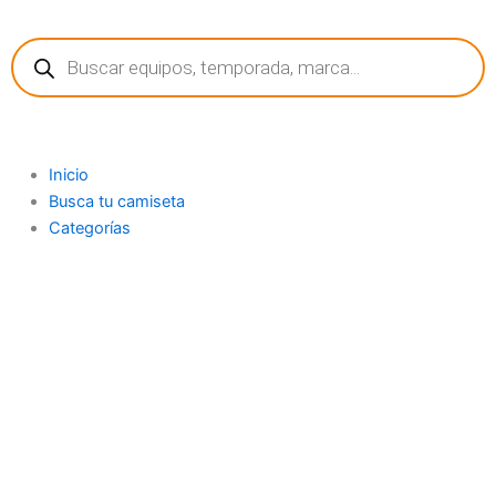
Ir
Búsqueda
al
de
contenido
productos
Inicio
Busca tu camiseta
Categorías