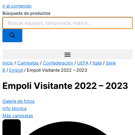
Ir al contenido
Búsqueda de productos
Inicio
/
Camisetas
/
Confederación
/
UEFA
/
Italia
/
Serie
B
/
Empoli
/ Empoli Visitante 2022 – 2023
Empoli Visitante 2022 – 2023
Galería de fotos
Info técnica
Más camisetas