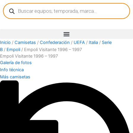
Búsqueda
Ir
de
al
productos
contenido
Inicio
/
Camisetas
/
Confederación
/
UEFA
/
Italia
/
Serie
B
/
Empoli
/ Empoli Visitante 1996 – 1997
Empoli Visitante 1996 – 1997
Galería de fotos
Info técnica
Más camisetas