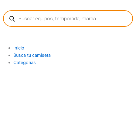
Ir
Búsqueda
al
de
contenido
productos
Inicio
Busca tu camiseta
Categorías