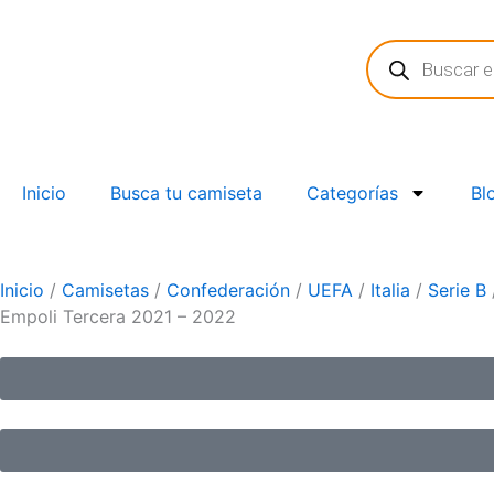
Ir
Búsqueda
al
de
contenido
productos
Inicio
Busca tu camiseta
Categorías
Bl
Inicio
/
Camisetas
/
Confederación
/
UEFA
/
Italia
/
Serie B
Empoli Tercera 2021 – 2022