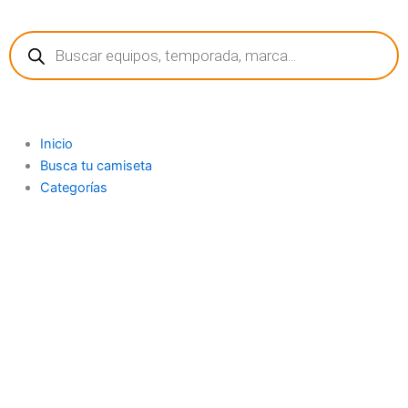
Ir
Búsqueda
al
de
contenido
productos
Inicio
Busca tu camiseta
Categorías