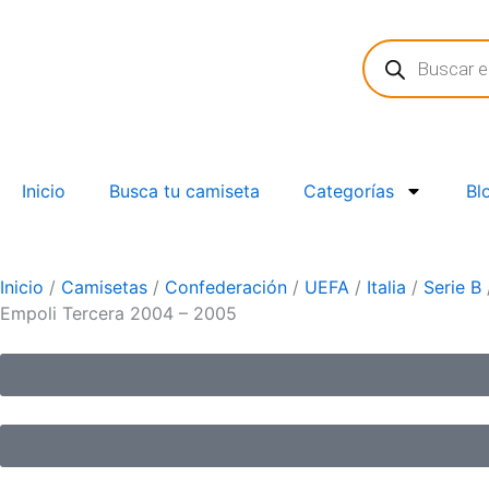
Ir
Búsqueda
al
de
contenido
productos
Inicio
Busca tu camiseta
Categorías
Bl
Inicio
/
Camisetas
/
Confederación
/
UEFA
/
Italia
/
Serie B
Empoli Tercera 2004 – 2005