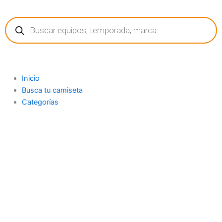
Ir
Búsqueda
al
de
contenido
productos
Inicio
Busca tu camiseta
Categorías