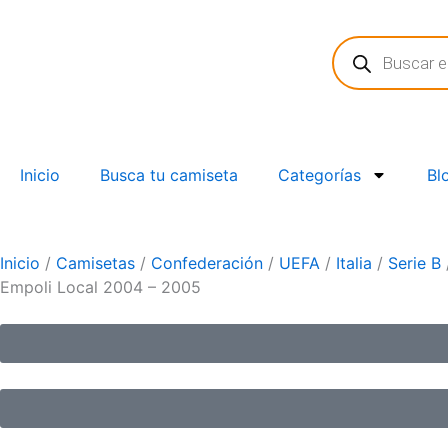
Ir
Búsqueda
al
de
contenido
productos
Inicio
Busca tu camiseta
Categorías
Bl
Inicio
/
Camisetas
/
Confederación
/
UEFA
/
Italia
/
Serie B
Empoli Local 2004 – 2005