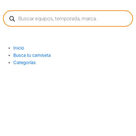
Ir
Búsqueda
al
de
contenido
productos
Inicio
Busca tu camiseta
Categorías