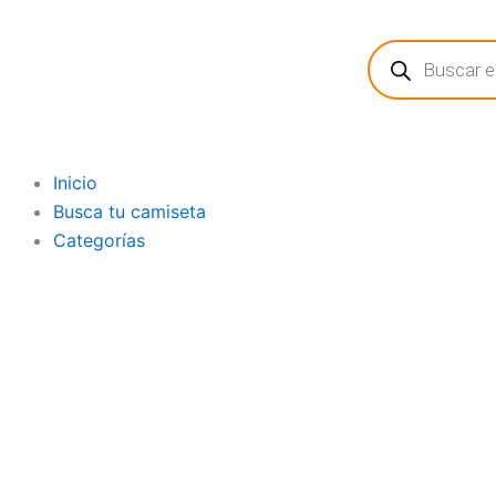
Ir
Búsqueda
al
de
contenido
productos
Inicio
Busca tu camiseta
Categorías