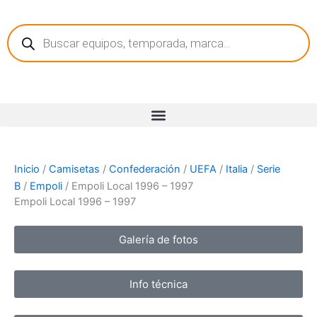
Ir
Búsqueda
al
de
contenido
productos
Inicio
/
Camisetas
/
Confederación
/
UEFA
/
Italia
/
Serie
B
/
Empoli
/ Empoli Local 1996 – 1997
Empoli Local 1996 – 1997
Galería de fotos
Info técnica