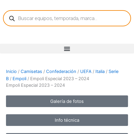
Ir
Búsqueda
al
de
contenido
productos
Inicio
/
Camisetas
/
Confederación
/
UEFA
/
Italia
/
Serie
B
/
Empoli
/ Empoli Especial 2023 – 2024
Empoli Especial 2023 – 2024
Galería de fotos
Info técnica