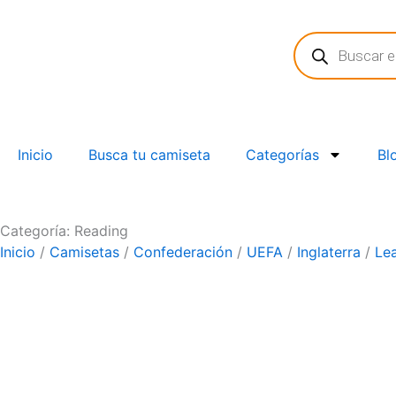
Ir
Búsqueda
al
de
contenido
productos
Inicio
Busca tu camiseta
Categorías
Bl
Categoría: Reading
Inicio
/
Camisetas
/
Confederación
/
UEFA
/
Inglaterra
/
Le
Equipos
País
Marca
Versión
Manga
Tipo de