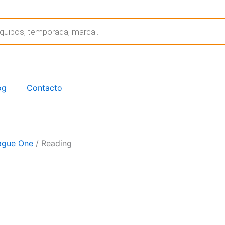
og
Contacto
ague One
/ Reading
Publicidad
Jugador
Año