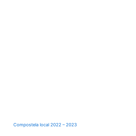
Versión
Manga
Tipo de
estampado
Compostela local 2022 – 2023