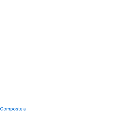
Compostela
Equipos
País
Marca
Publicidad
Tecnología
Año
Color
Tipo d
camise