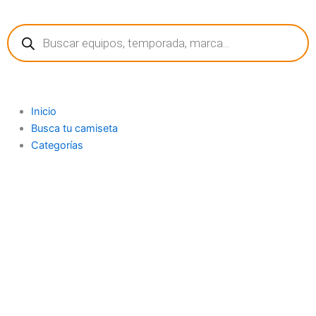
Ir
Búsqueda
al
de
contenido
productos
Inicio
Busca tu camiseta
Categorías