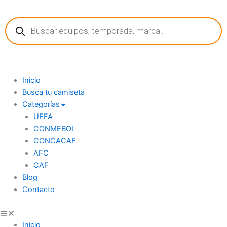
Ir
Búsqueda
al
de
contenido
productos
Inicio
Busca tu camiseta
Categorías
UEFA
CONMEBOL
CONCACAF
AFC
CAF
Blog
Contacto
Inicio