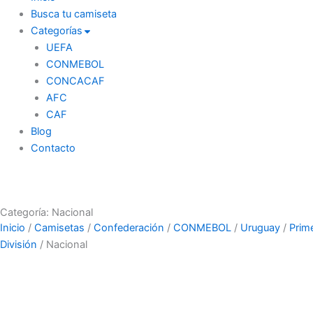
Busca tu camiseta
Categorías
UEFA
CONMEBOL
CONCACAF
AFC
CAF
Blog
Contacto
Categoría: Nacional
Inicio
/
Camisetas
/
Confederación
/
CONMEBOL
/
Uruguay
/
Prim
División
/ Nacional
Equipos
País
Marca
Publicidad
Año
Color
Tipo de
Versión