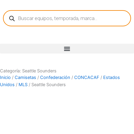
Ir
Búsqueda
al
de
contenido
productos
Categoría: Seattle Sounders
Inicio
/
Camisetas
/
Confederación
/
CONCACAF
/
Estados
Unidos
/
MLS
/ Seattle Sounders
Equipos
País
Marca
Publicidad
Tecnología
Año
Color
Tipo d
camise
Versión
Manga
Tipo de