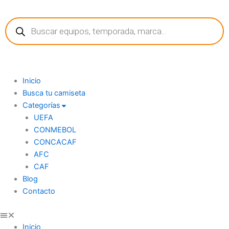
Ir
Búsqueda
al
de
contenido
productos
Inicio
Busca tu camiseta
Categorías
UEFA
CONMEBOL
CONCACAF
AFC
CAF
Blog
Contacto
Inicio