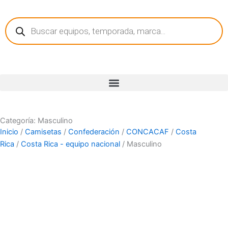
Ir
Búsqueda
al
de
contenido
productos
Categoría: Masculino
Inicio
/
Camisetas
/
Confederación
/
CONCACAF
/
Costa
Rica
/
Costa Rica - equipo nacional
/ Masculino
Equipos
País
Marca
Tecnología
Año
Color
Tipo de
Versión
camiseta
Manga