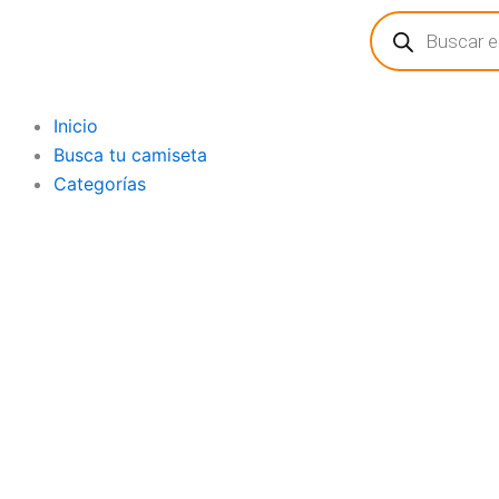
Búsqueda
Ir
de
al
productos
contenido
Inicio
Busca tu camiseta
Categorías