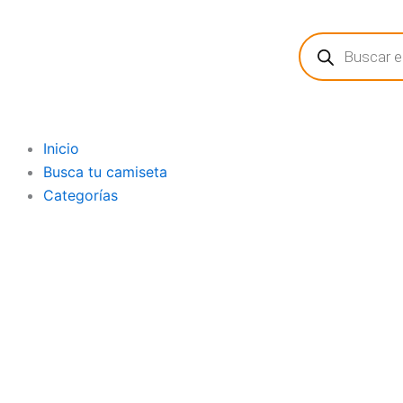
Ir
Búsqueda
al
de
contenido
productos
Inicio
Busca tu camiseta
Categorías