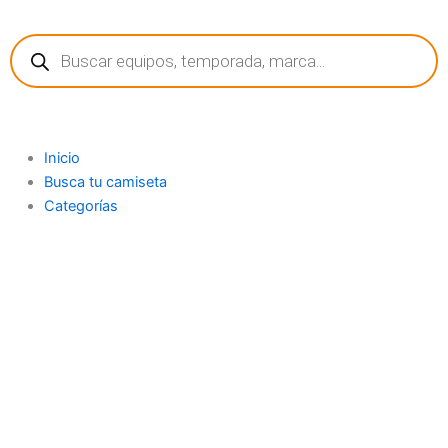
Ir
Búsqueda
al
de
contenido
productos
Inicio
Busca tu camiseta
Categorías