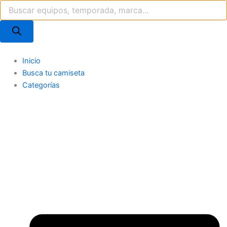
Búsqueda
Ir
de
al
productos
contenido
Inicio
Busca tu camiseta
Categorías