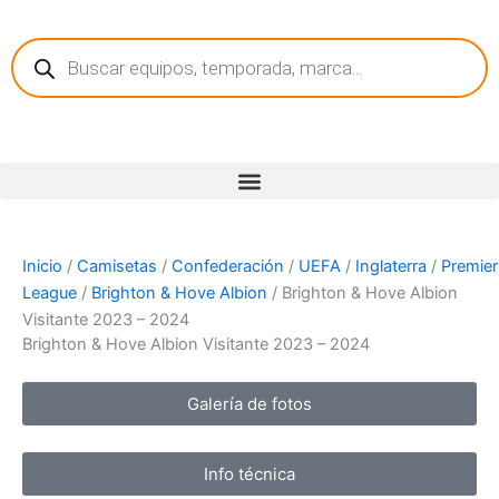
Ir
Búsqueda
al
de
contenido
productos
Inicio
/
Camisetas
/
Confederación
/
UEFA
/
Inglaterra
/
Premier
League
/
Brighton & Hove Albion
/ Brighton & Hove Albion
Visitante 2023 – 2024
Brighton & Hove Albion Visitante 2023 – 2024
Galería de fotos
Info técnica