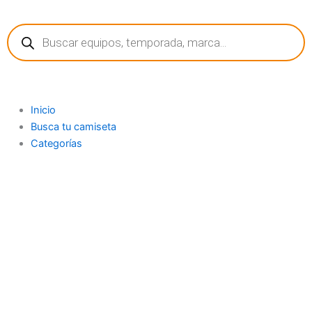
Ir
Búsqueda
al
de
contenido
productos
Inicio
Busca tu camiseta
Categorías