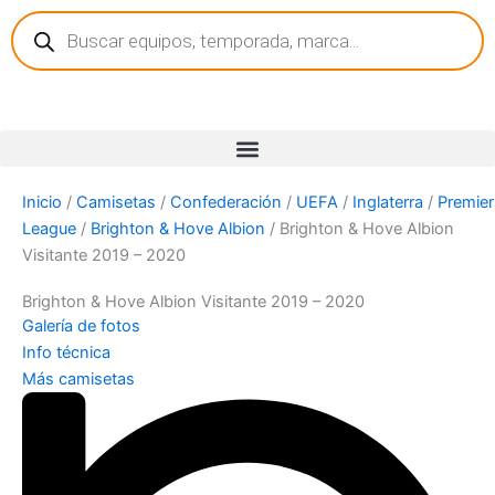
Búsqueda
Ir
de
al
productos
contenido
Inicio
/
Camisetas
/
Confederación
/
UEFA
/
Inglaterra
/
Premier
League
/
Brighton & Hove Albion
/ Brighton & Hove Albion
Visitante 2019 – 2020
Brighton & Hove Albion Visitante 2019 – 2020
Galería de fotos
Info técnica
Más camisetas