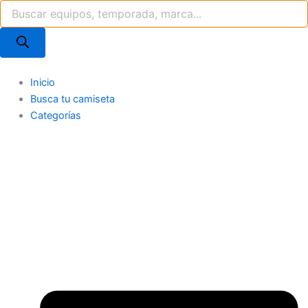
Búsqueda
Ir
de
al
productos
contenido
Inicio
Busca tu camiseta
Categorías