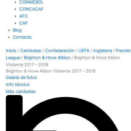
CONMEBOL
CONCACAF
AFC
CAF
Blog
Contacto
Inicio
/
Camisetas
/
Confederación
/
UEFA
/
Inglaterra
/
Premier
League
/
Brighton & Hove Albion
/ Brighton & Hove Albion
Visitante 2017 – 2018
Brighton & Hove Albion Visitante 2017 – 2018
Galería de fotos
Info técnica
Más camisetas