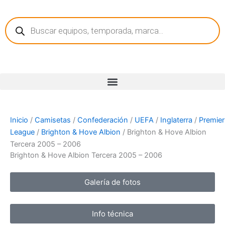
Ir
Búsqueda
al
de
contenido
productos
Inicio
/
Camisetas
/
Confederación
/
UEFA
/
Inglaterra
/
Premier
League
/
Brighton & Hove Albion
/ Brighton & Hove Albion
Tercera 2005 – 2006
Brighton & Hove Albion Tercera 2005 – 2006
Galería de fotos
Info técnica