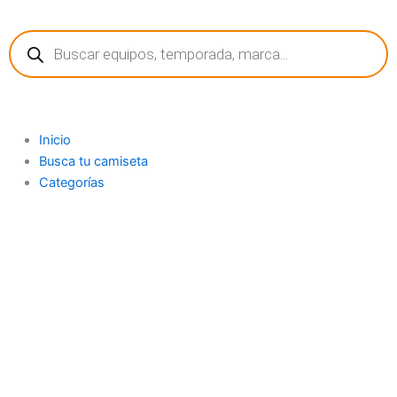
Ir
Búsqueda
al
de
contenido
productos
Inicio
Busca tu camiseta
Categorías