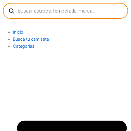
Búsqueda
Ir
de
al
productos
contenido
Inicio
Busca tu camiseta
Categorías