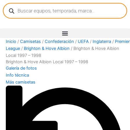
Búsqueda
Ir
de
al
productos
contenido
Inicio
/
Camisetas
/
Confederación
/
UEFA
/
Inglaterra
/
Premier
League
/
Brighton & Hove Albion
/ Brighton & Hove Albion
Local 1997 – 1998
Brighton & Hove Albion Local 1997 – 1998
Galería de fotos
Info técnica
Más camisetas