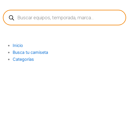
Ir
Búsqueda
al
de
contenido
productos
Inicio
Busca tu camiseta
Categorías