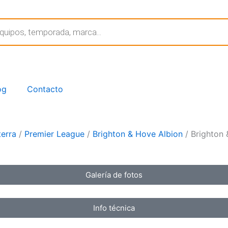
og
Contacto
terra
/
Premier League
/
Brighton & Hove Albion
/ Brighton 
Galería de fotos
Info técnica