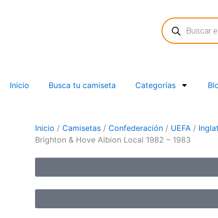
Ir
Búsqueda
al
de
contenido
productos
Inicio
Busca tu camiseta
Categorías
Bl
Inicio
/
Camisetas
/
Confederación
/
UEFA
/
Ingla
Brighton & Hove Albion Local 1982 – 1983