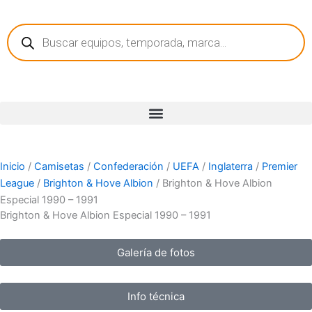
Ir
Búsqueda
al
de
contenido
productos
Inicio
/
Camisetas
/
Confederación
/
UEFA
/
Inglaterra
/
Premier
League
/
Brighton & Hove Albion
/ Brighton & Hove Albion
Especial 1990 – 1991
Brighton & Hove Albion Especial 1990 – 1991
Galería de fotos
Info técnica