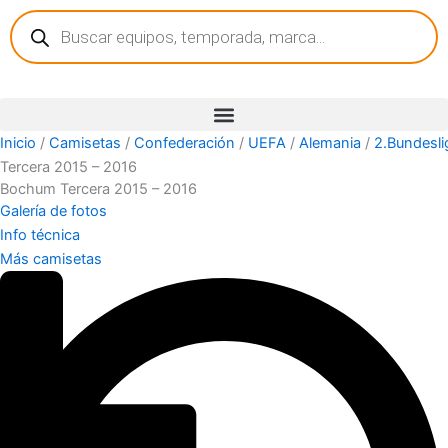
Búsqueda
Ir
de
al
productos
contenido
Inicio
/
Camisetas
/
Confederación
/
UEFA
/
Alemania
/
2.Bundesli
Tercera 2015 – 2016
Bochum Tercera 2015 – 2016
Galería de fotos
Info técnica
Más camisetas