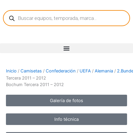
Ir
Búsqueda
al
de
contenido
productos
Inicio
/
Camisetas
/
Confederación
/
UEFA
/
Alemania
/
2.Bunde
Tercera 2011 – 2012
Bochum Tercera 2011 – 2012
Galería de fotos
Info técnica